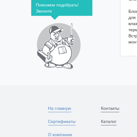
Поможем подобрать!
Звоните
Бло
для
вла
тер
Вст
мон
На главную
Контакты
Сертификаты
Каталог
О компании