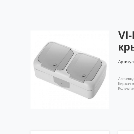
VI
кр
Артикул
алексан
киржач м
кольчуги