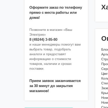
Х
Оформите заказ по телефону
прямо с места работы или
дома!
Позвоните в магазин «Ваш
Электрик»
О
8 (49244) 3-85-80
и наши менеджеры помогут вам
выбрать товар, подобрать
Блок
аналоги и предоставят
Арт
информацию о стоимости
Стр
товаров, наличии и сроках
Про
поставки.
Сер
Цве
Коли
Прием заявок заканчивается
Сте
за 30 минут до закрытия
Заз
магазинов!
Кры
Ном
Ном
Спо