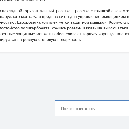
к накладной горизонтальный: розетка + розетка с крышкой с зазем
 наружного монтажа и предназначен для управления освещением и
жностью. Евророзетка комплектуется защитной крышкой. Корпус бло
мостойкого поликарбоната, крышка розетки и клавиша выключателя 
роенные защитные манжеты обеспечивают корпусу хорошую влагоза
тируется на ровную стеновую поверхность.