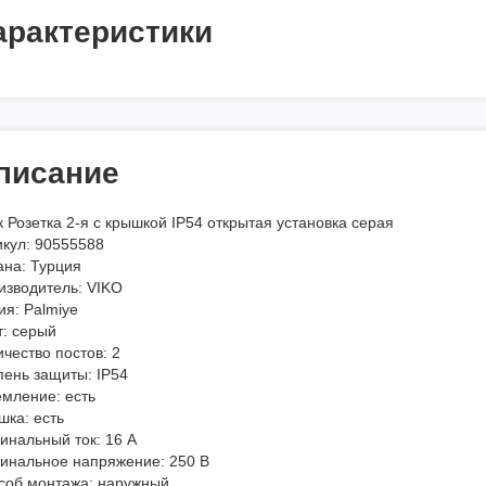
арактеристики
писание
 Розетка 2-я с крышкой IP54 открытая установка серая
икул: 90555588
ана: Турция
изводитель: VIKO
ия: Palmiye
т: серый
чество постов: 2
пень защиты: IP54
емление: есть
шка: есть
инальный ток: 16 А
инальное напряжение: 250 В
соб монтажа: наружный