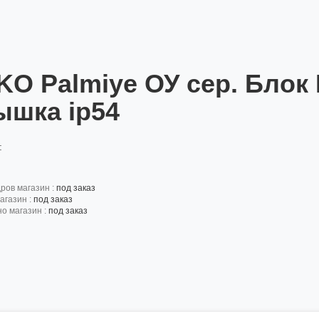
-KO Palmiye ОУ сер. Блок
ышка ip54
:
дров магазин :
под заказ
агазин :
под заказ
но магазин :
под заказ