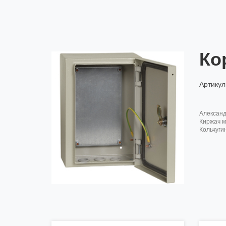
Ко
Артикул
алексан
киржач м
кольчуги