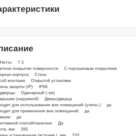
арактеристики
писание
 Нетто: 7.3
итное покрытие поверхности: С порошковым покрытием
ериал корпуса: Сталь
соб монтажа: Открытой установки
пень защиты (IP): IP66
 дверцы: Одинарный (-ая)
 крышки (наружной): Дверь/дверца
ходит для использования вне помещений (уличн.): да
ходит для применения вне помещений: да
амком: да
онтажной платой/панелью: Да
ота, мм: 395
бина установочная (встраив.), мм: 220