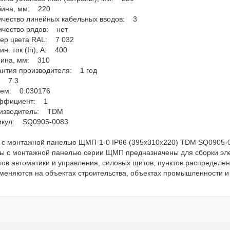
бина, мм: 220
ичество линейных кабельных вводов: 3
ичество рядов: нет
ер цвета RAL: 7 032
н. ток (In), А: 400
ина, мм: 310
антия производителя: 1 год
: 7.3
ем: 0.030176
ффициент: 1
изводитель: TDM
икул: SQ0905-0083
 с монтажной панелью ЩМП-1-0 IP66 (395х310х220) TDM SQ0905-
ы с монтажной панелью серии ЩМП предназначены для сборки эле
ов автоматики и управления, силовых щитов, пунктов распределения
меняются на объектах строительства, объектах промышленности и