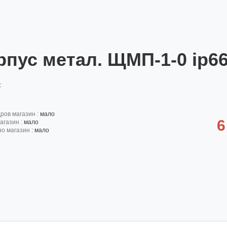
рпус метал. ЩМП-1-0 ip66
:
дров магазин :
мало
6
агазин :
мало
но магазин :
мало