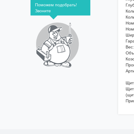
Поможем подобрать!
Глу
Звоните
Кол
Кол
Ном
Номи
Шир
Гар
Вес
Объ
Коэ
Про
Арт
Щит
Щит
(щит
При