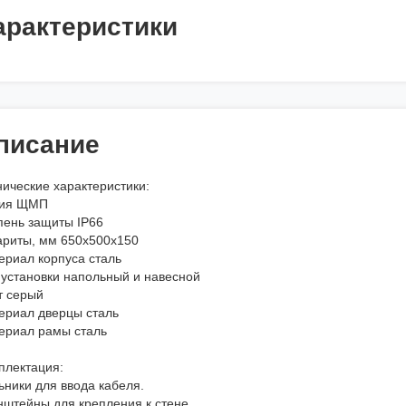
арактеристики
писание
нические характеристики:
ия ЩМП
пень защиты IP66
ариты, мм 650х500х150
ериал корпуса сталь
 установки напольный и навесной
т серый
ериал дверцы сталь
ериал рамы сталь
плектация:
ьники для ввода кабеля.
нштейны для крепления к стене.