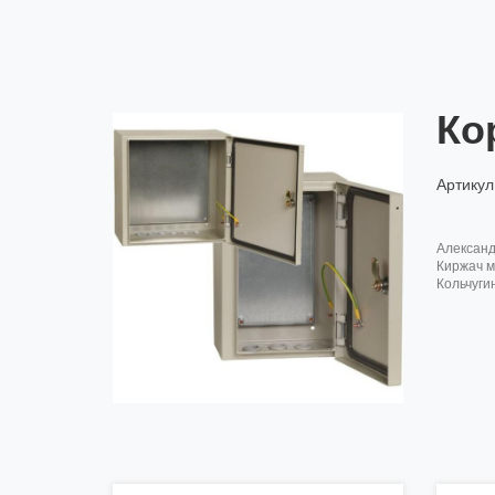
Ко
Артикул
алексан
киржач м
кольчуги