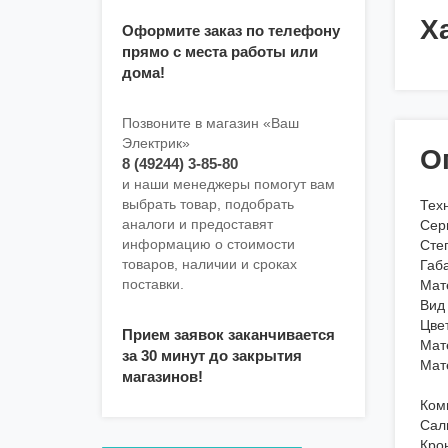
Х
Оформите заказ по телефону
прямо с места работы или
дома!
Позвоните в магазин «Ваш
Электрик»
О
8 (49244) 3-85-80
и наши менеджеры помогут вам
выбрать товар, подобрать
Тех
аналоги и предоставят
Сер
информацию о стоимости
Сте
товаров, наличии и сроках
Габ
поставки.
Мат
Вид
Цве
Прием заявок заканчивается
Мат
за 30 минут до закрытия
Мат
магазинов!
Ком
Сал
Кро