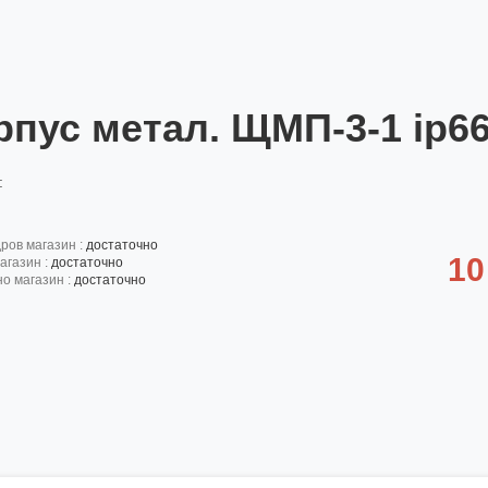
рпус метал. ЩМП-3-1 ip66
:
дров магазин :
достаточно
10
агазин :
достаточно
но магазин :
достаточно