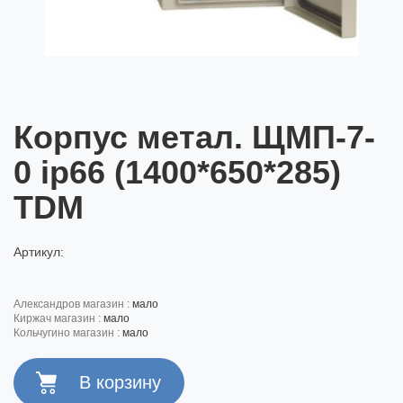
Корпус метал. ЩМП-7-
0 ip66 (1400*650*285)
TDM
Артикул:
александров магазин :
мало
киржач магазин :
мало
кольчугино магазин :
мало