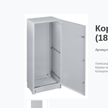
Ко
(1
Артикул
алексан
киржач м
кольчуги