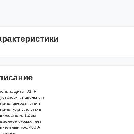
арактеристики
писание
пень защиты: 31 IP
 установки: напольный
ериал дверцы: сталь
ериал корпуса: сталь
щина стали: 1,2мм
изионное окошко: нет
инальный ток: 400 А
т: серый