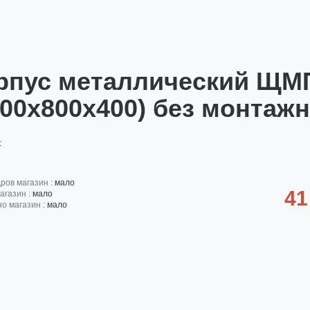
рпус металлический ЩМП-
800х800х400) без монтаж
:
дров магазин :
мало
41
агазин :
мало
но магазин :
мало