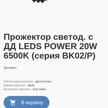
Прожектор светод. с
ДД LEDS POWER 20W
6500K (серия BK02/Р)
Артикул:
александров магазин :
достаточно
киржач магазин :
мало
кольчугино магазин :
под заказ