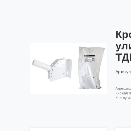
Кр
ул
ТД
Артикул
алексан
киржач м
кольчуги