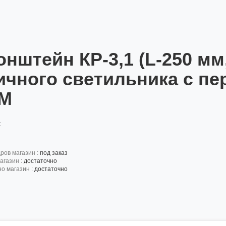
онштейн КР-3,1 (L-250 мм
ичного светильника с п
М
:
дров магазин :
под заказ
агазин :
достаточно
но магазин :
достаточно