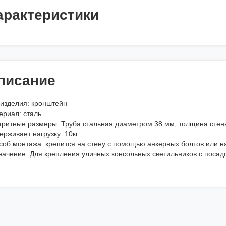
арактеристики
писание
 изделия: кронштейн
ериал: сталь
аритные размеры: Труба стальная диаметром 38 мм, толщина стенк
рживает нагрузку: 10кг
соб монтажа: крепится на стену с помощью анкерных болтов или н
еачение: Для крепления уличных консольных светильников с поса