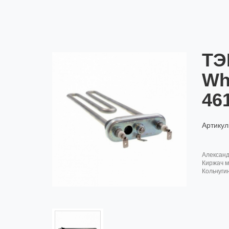
ТЭ
Wh
46
Артикул
алексан
киржач м
кольчуги