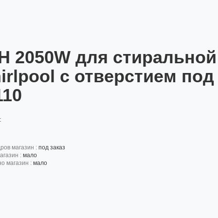
Н 2050W для стиральной
irlpool с отверстием под
110
:
дров магазин :
под заказ
агазин :
мало
но магазин :
мало