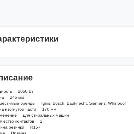
арактеристики
писание
ность 2050 Вт
на 245 мм
местимые бренды Ignis, Bosch, Bauknecht, Siemens, Whirlpool
на изогнутой части 170 мм
менение Для стиральных машин
ичество контактов 2
ина резинки R15+
рма Прямая