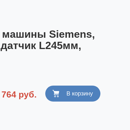
 машины Siemens,
 датчик L245мм,
764 руб.