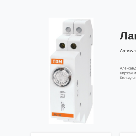
Ла
Артикул
алексан
киржач м
кольчуги