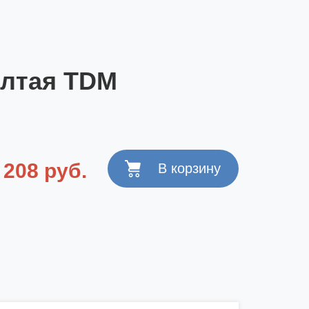
елтая TDM
208 руб.