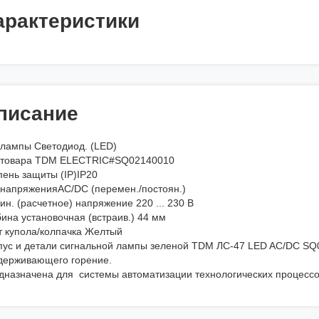
арактеристики
писание
 лампы Светодиод. (LED)
 товара TDM ELECTRIC#SQ02140010
пень защиты (IP)IP20
 напряженияAC/DC (перемен./постоян.)
н. (расчетное) напряжение 220 ... 230 В
ина установочная (встраив.) 44 мм
т купола/колпачка Желтый
пус и детали сигнальной лампы зеленой TDM ЛС-47 LED AC/DC SQ0
держивающего горение.
дназначена для системы автоматизации технологических процессо