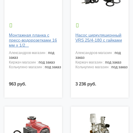


Монтажная планка с
Насос циркуляционный
пресс-водорозетками 16
VRS 25/4-180 с гайками
мм х 1/2...
александров магазин :
под
александров магазин :
под
заказ
заказ
киржач магазин :
под заказ
киржач магазин :
под заказ
кольчугино магазин :
под заказ
кольчугино магазин :
под заказ
963 руб.
3 236 руб.