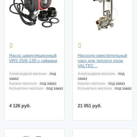


Насос циркуляционный
Насосно-сместительный
VRS 25/6-130 с гайками
узел для теплого пола
VALTEC...
александров магазин :
под
александров магазин :
под
заказ
заказ
киржач магазин :
под заказ
киржач магазин :
под заказ
кольчугино магазин :
под заказ
кольчугино магазин :
под заказ
4 126 руб.
21 051 руб.