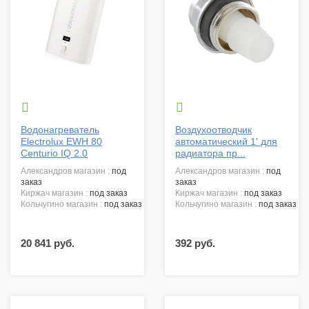


Водонагреватель
Воздухоотводчик
Electrolux EWH 80
автоматический 1' для
Centurio IQ 2.0
радиатора пр...
александров магазин :
под
александров магазин :
под
заказ
заказ
киржач магазин :
под заказ
киржач магазин :
под заказ
кольчугино магазин :
под заказ
кольчугино магазин :
под заказ
20 841 руб.
392 руб.