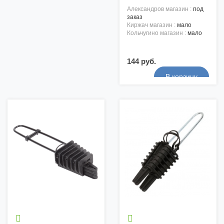
александров магазин :
под
заказ
киржач магазин :
мало
кольчугино магазин :
мало
144 руб.

