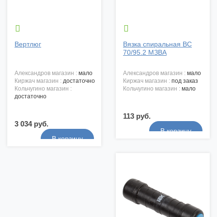


Вертлюг
Вязка спиральная ВС
70/95.2 МЗВА
александров магазин :
мало
александров магазин :
мало
киржач магазин :
достаточно
киржач магазин :
под заказ
кольчугино магазин :
кольчугино магазин :
мало
достаточно
113 руб.
3 034 руб.