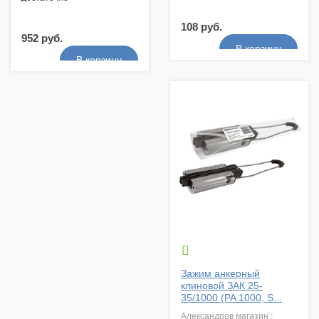
108 руб.
952 руб.

Зажим анкерный
клиновой ЗАК 25-
35/1000 (PA 1000, S...
александров магазин :