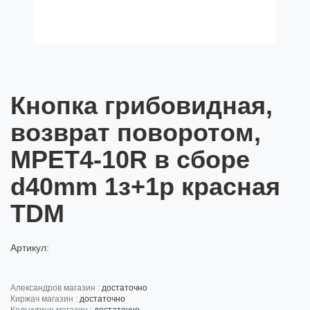
Кнопка грибовидная,
возврат поворотом,
MPET4-10R в сборе
d40mm 1з+1р красная
TDM
Артикул:
александров магазин :
достаточно
киржач магазин :
достаточно