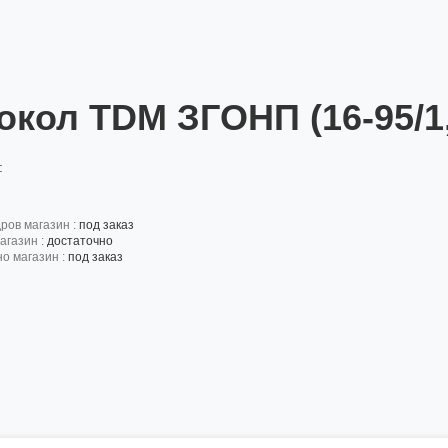
окол TDM ЗГОНП (16-95/1,
:
дров магазин :
под заказ
агазин :
достаточно
но магазин :
под заказ