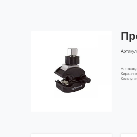
Пр
Артикул
алексан
киржач м
кольчуги