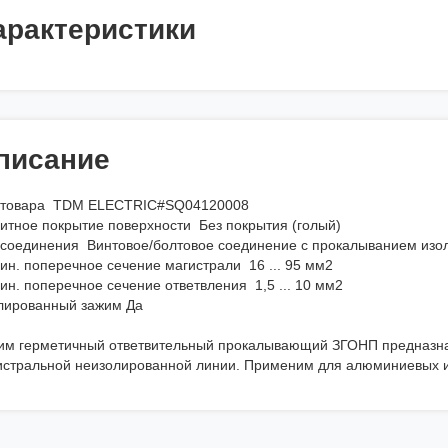
арактеристики
писание
 товара TDM ELECTRIC#SQ04120008
итное покрытие поверхности Без покрытия (голый)
 соединения Винтовое/болтовое соединение с прокалыванием изол
ин. поперечное сечение магистрали 16 ... 95 мм2
ин. поперечное сечение ответвления 1,5 ... 10 мм2
лированный зажим Да
им герметичный ответвительный прокалывающий ЗГОНП предназна
истральной неизолированной линии. Применим для алюминиевых и