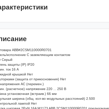
арактеристики
писание
 товара ABB#2CSM110000R0701
ель/исполнение С заземляющим контактом
т Серый
ень защиты (IP) IP20
н. ток 16 А
ткидной крышкой Нет
шторками (защита от прикосновения) Нет
 напряжения AC (перемен.)
н. (расчетное) напряжение 220 ... 250 В
ина установочная (встраив.) 66 мм
ульная ширина (общ. кол-во модульных расстояний) 2.500
онтрольной лампой Нет
етка щитовая 2Р+N 16A M1173 ABB 2CSM110000R0701 предназначе