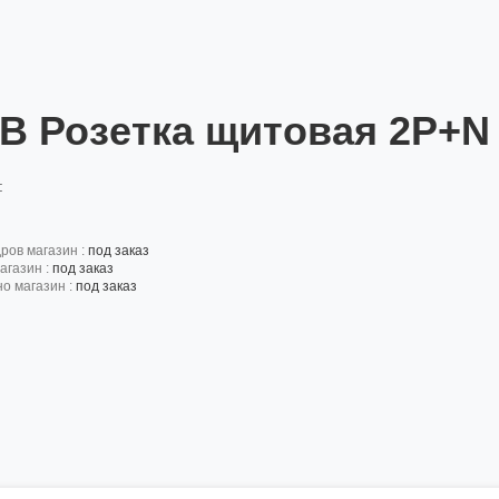
B Розетка щитовая 2P+N
:
дров магазин :
под заказ
агазин :
под заказ
но магазин :
под заказ