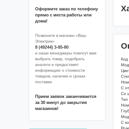
Х
Оформите заказ по телефону
прямо с места работы или
дома!
Позвоните в магазин «Ваш
Электрик»
О
8 (49244) 3-85-80
и наши менеджеры помогут вам
выбрать товар, подобрать
Код
аналоги и предоставят
Мод
информацию о стоимости
Цве
товаров, наличии и сроках
Степ
поставки.
Номи
С о
Со 
Прием заявок заканчивается
Тип
за 30 минут до закрытия
Номи
магазинов!
Глуб
Мод
С к
Роз