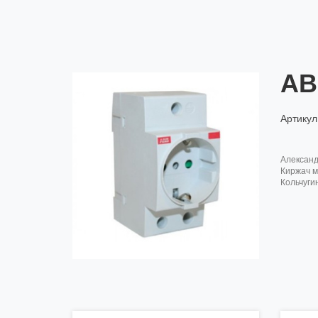
AB
Артикул
алексан
киржач м
кольчуги