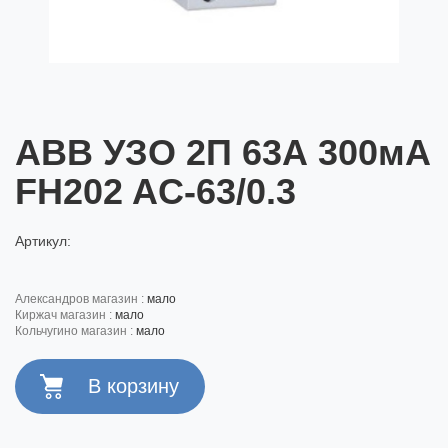
ABB УЗО 2П 63А 300мА
FH202 AC-63/0.3
Артикул:
александров магазин :
мало
киржач магазин :
мало
кольчугино магазин :
мало