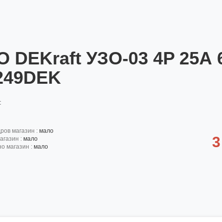
О DEKraft УЗО-03 4P 25А 6
249DEK
:
дров магазин :
мало
3
агазин :
мало
но магазин :
мало