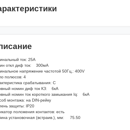
арактеристики
писание
инальный ток: 25А
ин откл диф ток: 300мА
инальное напряжение частотой 50Гц,: 400V
ло полюсов: 4
актеристика срабатывания: С
овный номин диф ток КЗ: 6кА
овный номин ток короткого замыкания Iq: 6кА
соб монтажа: на DIN-рейку
пень защиты: IP20
икатор положения контактов: есть
бина установочная (встраив.), мм: 75.50