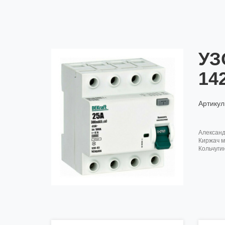
УЗ
14
Артикул
алексан
киржач м
кольчуги