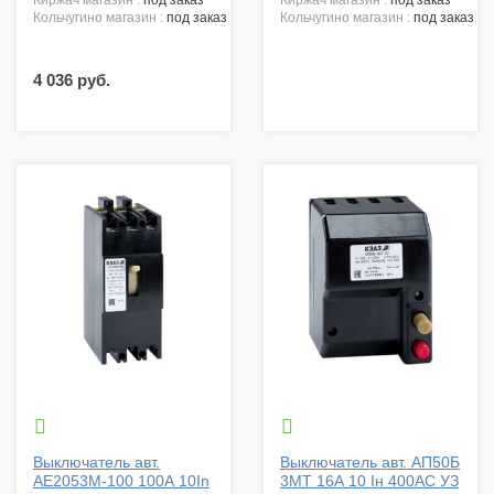
киржач магазин :
под заказ
киржач магазин :
под заказ
кольчугино магазин :
под заказ
кольчугино магазин :
под заказ
4 036 руб.


Выключатель авт.
Выключатель авт. АП50Б
АЕ2053М-100 100А 10In
3МТ 16А 10 Iн 400АС УЗ