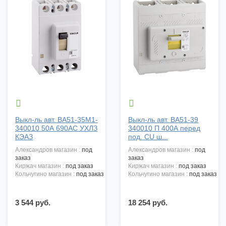


Выкл-ль авт. ВА51-35М1-
Выкл-ль авт. ВА51-39
340010 50А 690АС УХЛЗ
340010 П 400А перед
КЭАЗ
под. CU ш...
александров магазин :
под
александров магазин :
под
заказ
заказ
киржач магазин :
под заказ
киржач магазин :
под заказ
кольчугино магазин :
под заказ
кольчугино магазин :
под заказ
3 544 руб.
18 254 руб.