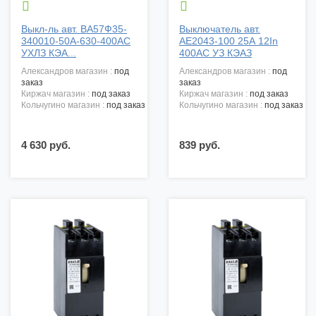


Выкл-ль авт. ВА57Ф35-
Выключатель авт.
340010-50А-630-400АС
АЕ2043-100 25А 12In
УХЛЗ КЭА...
400АС УЗ КЭАЗ
александров магазин :
под
александров магазин :
под
заказ
заказ
киржач магазин :
под заказ
киржач магазин :
под заказ
кольчугино магазин :
под заказ
кольчугино магазин :
под заказ
4 630 руб.
839 руб.