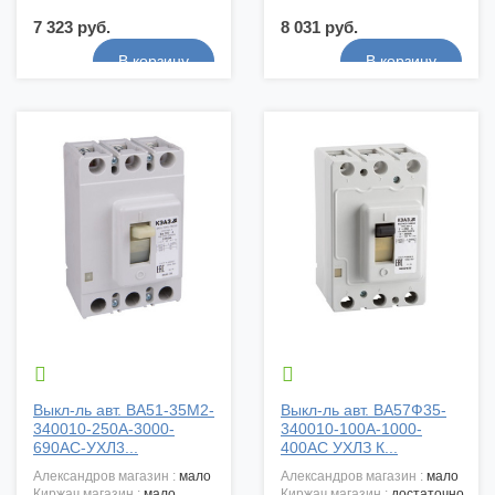
7 323 руб.
8 031 руб.


Выкл-ль авт. ВА51-35М2-
Выкл-ль авт. ВА57Ф35-
340010-250А-3000-
340010-100А-1000-
690AC-УХЛ3...
400АС УХЛЗ К...
александров магазин :
мало
александров магазин :
мало
киржач магазин :
мало
киржач магазин :
достаточно