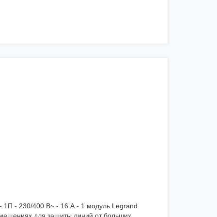
 1П - 230/400 В~ - 16 А - 1 модуль Legrand
мещениях для защиты линий от больших