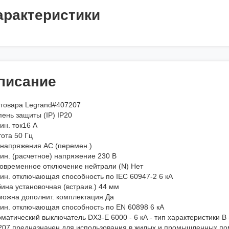
арактеристики
писание
 товара Legrand#407207
ень защиты (IP) IP20
ин. ток16 А
ота 50 Гц
 напряжения AC (перемен.)
ин. (расчетное) напряжение 230 В
овременное отключение нейтрали (N) Нет
ин. отключающая способность по IEC 60947-2 6 кА
ина установочная (встраив.) 44 мм
можна дополнит. комплектация Да
ин. отключающая способность по EN 60898 6 кА
матический выключатель DX3-E 6000 - 6 кА - тип характеристики B -
207 предназначен для использования в жилых и промышленных по