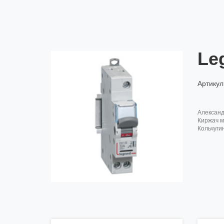
Le
Артикул
алексан
киржач м
кольчуги