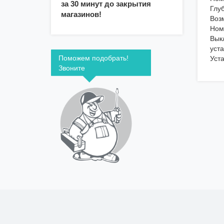
за 30 минут до закрытия
Глуб
магазинов!
Воз
Ном
Вык
уста
Поможем подобрать!
Уст
Звоните