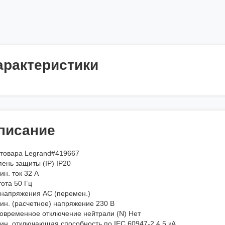
арактеристики
писание
 товара Legrand#419667
ень защиты (IP) IP20
н. ток 32 А
ота 50 Гц
 напряжения AC (перемен.)
ин. (расчетное) напряжение 230 В
овременное отключение нейтрали (N) Нет
ин. отключающая способность по IEC 60947-2 4.5 кА