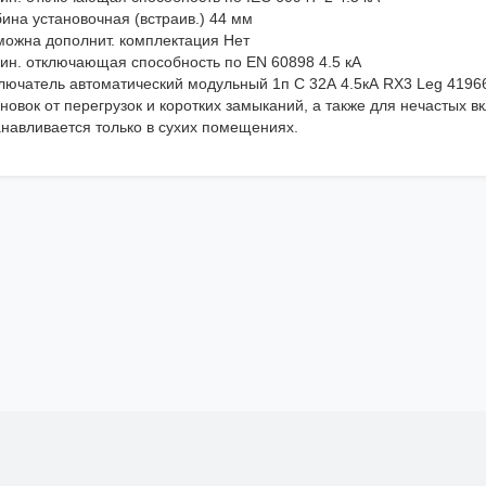
ина установочная (встраив.) 44 мм
можна дополнит. комплектация Нет
ин. отключающая способность по EN 60898 4.5 кА
лючатель автоматический модульный 1п C 32А 4.5кА RX3 Leg 4196
новок от перегрузок и коротких замыканий, а также для нечастых 
анавливается только в сухих помещениях.