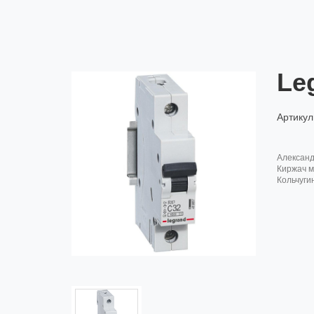
Le
Артикул
алексан
киржач м
кольчуги