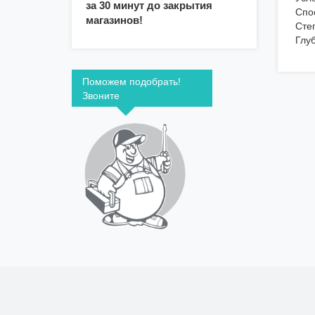
за 30 минут до закрытия
Спо
магазинов!
Сте
Глу
Поможем подобрать!
Звоните