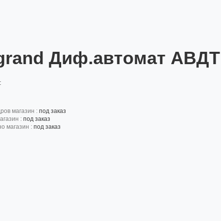
grand Диф.автомат АВДТ
:
дров магазин :
под заказ
агазин :
под заказ
но магазин :
под заказ