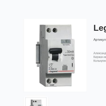
Le
Артикул
алексан
киржач м
кольчуги