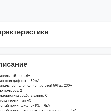
арактеристики
писание
инальный ток: 16А
ин откл диф ток: 30мА
инальное напряжение частотой 50Гц,: 230V
ло полюсов: 2
актеристика срабатывания: С
тока утечки: тип АС
овный номин диф ток КЗ: 6кА
овный номин ток короткого замыкания Iq: 6кА