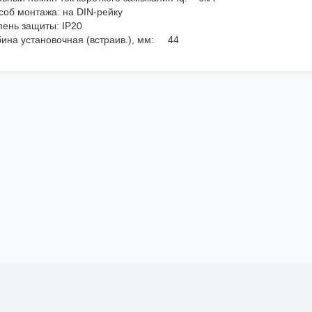
соб монтажа: на DIN-рейку
пень защиты: IP20
бина установочная (встраив.), мм: 44