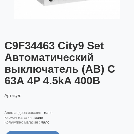
C9F34463 City9 Set
Автоматический
выключатель (АВ) С
63А 4P 4.5kA 400В
Артикул:
александров магазин :
мало
киржач магазин :
мало
кольчугино магазин :
мало