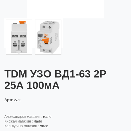
TDM УЗО ВД1-63 2Р
25А 100мА
Артикул:
александров магазин :
мало
киржач магазин :
мало
кольчугино магазин :
мало