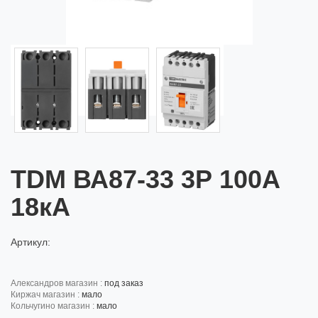
TDM ВА87-33 3Р 100А
18кА
Артикул:
александров магазин :
под заказ
киржач магазин :
мало
кольчугино магазин :
мало