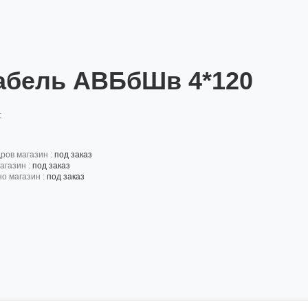
абель АВБбШв 4*120
:
дров магазин :
под заказ
агазин :
под заказ
но магазин :
под заказ