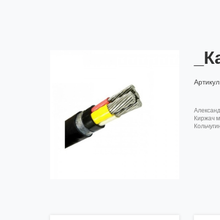
_К
Артикул
алексан
киржач м
кольчуги