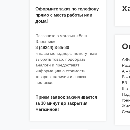
Х
Оформите заказ по телефону
прямо с места работы или
дома!
Позвоните в магазин «Ваш
Электрик»
О
8 (49244) 3-85-80
и наши менеджеры помогут вам
выбрать товар, подобрать
АВБ
аналоги и предоставят
Рас
информацию о стоимости
А –
товаров, наличии и сроках
В –
поставки.
Бб 
Шв 
Под
Прием заявок заканчивается
тонн
за 30 минут до закрытия
Жил
магазинов!
Сеч