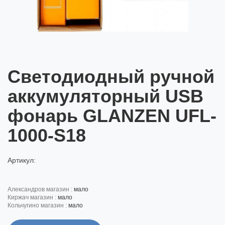
Светодиодный ручной
аккумуляторный USB
фонарь GLANZEN UFL-
1000-S18
Артикул:
александров магазин :
мало
киржач магазин :
мало
кольчугино магазин :
мало