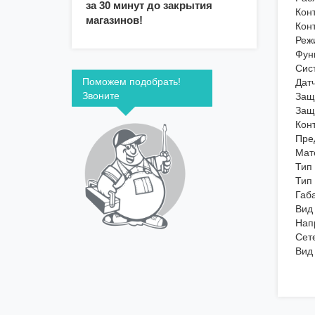
за 30 минут до закрытия
Кон
магазинов!
Кон
Реж
Фун
Сис
Поможем подобрать!
Дат
Звоните
Защ
Защ
Кон
Пре
Мат
Тип
Тип
Габ
Вид
Нап
Сет
Вид