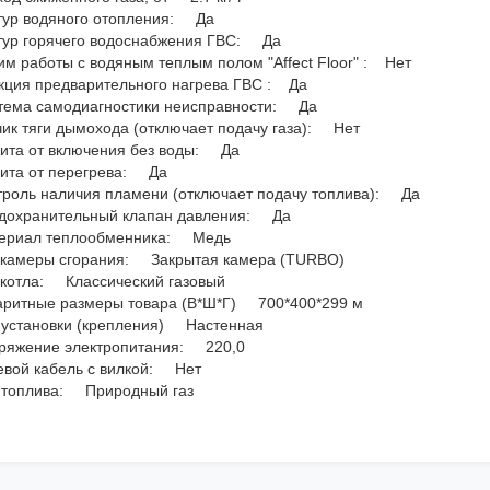
тур водяного отопления: Да
тур горячего водоснабжения ГВС: Да
им работы с водяным теплым полом "Affect Floor" : Нет
кция предварительного нагрева ГВС : Да
тема самодиагностики неисправности: Да
чик тяги дымохода (отключает подачу газа): Нет
ита от включения без воды: Да
ита от перегрева: Да
троль наличия пламени (отключает подачу топлива): Да
дохранительный клапан давления: Да
ериал теплообменника: Медь
 камеры сгорания: Закрытая камера (TURBO)
 котла: Классический газовый
аритные размеры товара (В*Ш*Г) 700*400*299 м
 установки (крепления) Настенная
ряжение электропитания: 220,0
евой кабель с вилкой: Нет
 топлива: Природный газ