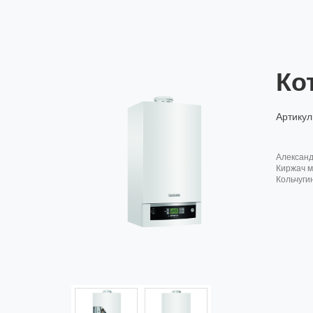
Ко
Артикул
алексан
киржач м
кольчуги