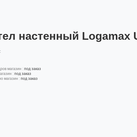
тел настенный Logamax 
:
дров магазин :
под заказ
агазин :
под заказ
но магазин :
под заказ