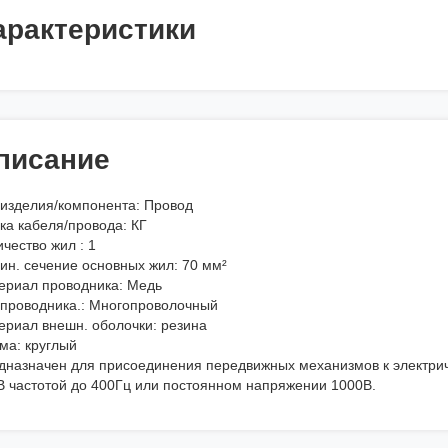
арактеристики
писание
 изделия/компонента: Провод
ка кабеля/провода: КГ
чество жил : 1
ин. сечение основных жил: 70 мм²
ериал проводника: Медь
 проводника.: Многопроволочный
ериал внешн. оболочки: резина
ма: круглый
дназначен для присоединения передвижных механизмов к электр
В частотой до 400Гц или постоянном напряжении 1000В.