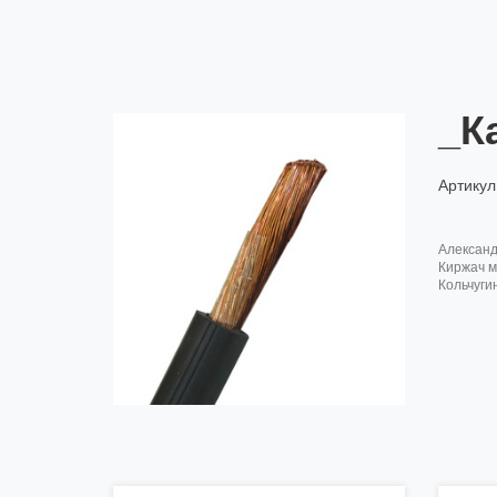
_К
Артикул
алексан
киржач м
кольчуги