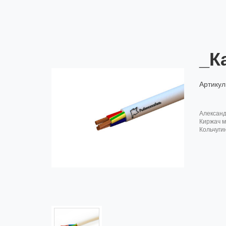
_К
Артикул
алексан
киржач м
кольчуги