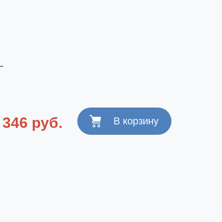
_
346 руб.