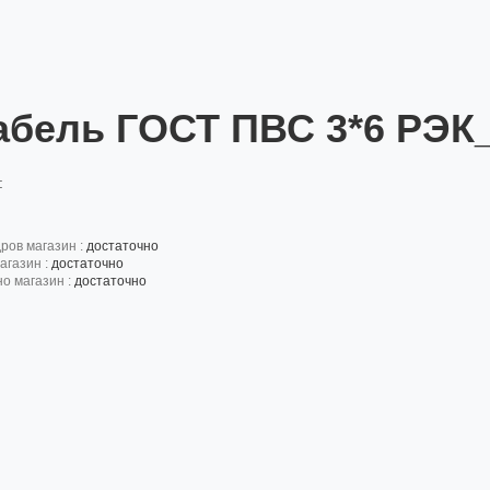
абель ГОСТ ПВС 3*6 РЭК
:
дров магазин :
достаточно
агазин :
достаточно
но магазин :
достаточно