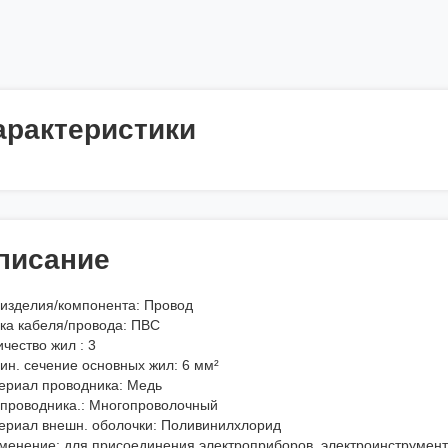
арактеристики
писание
 изделия/компонента: Провод
ка кабеля/провода: ПВС
чество жил : 3
ин. сечение основных жил: 6 мм²
ериал проводника: Медь
 проводника.: Многопроволочный
ериал внешн. оболочки: Поливинилхлорид
менение: для присоединения электроприборов, электроинструменто