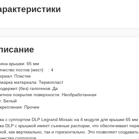
арактеристики
писание
ина крышки: 65 мм
ичество постов (мест) : 4
ериал: Пластик
/марка материала: Термопласт
одержит (без) галогенов: Да
итное покрытие поверхности: Необработанная
т: Белый
 крепления: Прочее
ка с суппортом DLP Legrand Mosaic на 4 модуля для крышки 65 мм
ка DLP с крышкой имеет съемные распорки, что обеспечивает пере
ой, как вертикально, так и горизонтально. Это позволяет создава
чества суппортов.