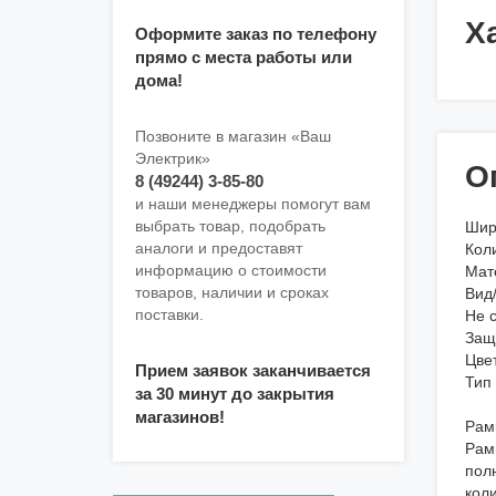
Х
Оформите заказ по телефону
прямо с места работы или
дома!
Позвоните в магазин «Ваш
Электрик»
О
8 (49244) 3-85-80
и наши менеджеры помогут вам
выбрать товар, подобрать
Шир
аналоги и предоставят
Кол
информацию о стоимости
Мат
товаров, наличии и сроках
Вид
поставки.
Не с
Защ
Цве
Прием заявок заканчивается
Тип
за 30 минут до закрытия
магазинов!
Рам
Рам
полн
коли