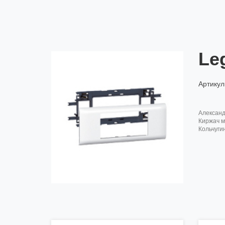
Le
Артикул
алексан
киржач м
кольчуги