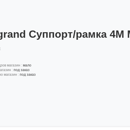
grand Суппорт/рамка 4М 
:
дров магазин :
мало
агазин :
под заказ
но магазин :
под заказ