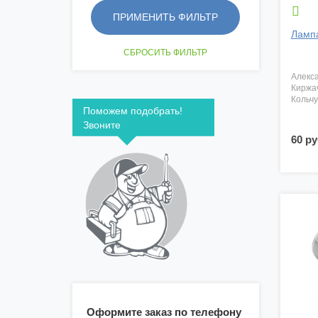

Ламп
алекс
киржа
кольч
Поможем подобрать!
Звоните
60 ру
Оформите заказ по телефону