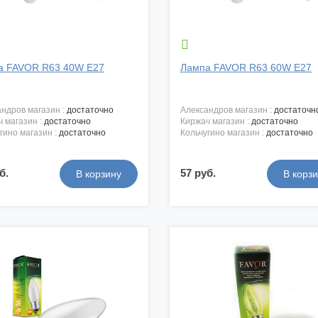

а FAVOR R63 40W E27
Лампа FAVOR R63 60W E27
андров магазин :
достаточно
александров магазин :
достаточн
ч магазин :
достаточно
киржач магазин :
достаточно
угино магазин :
достаточно
кольчугино магазин :
достаточно
б.
57 руб.