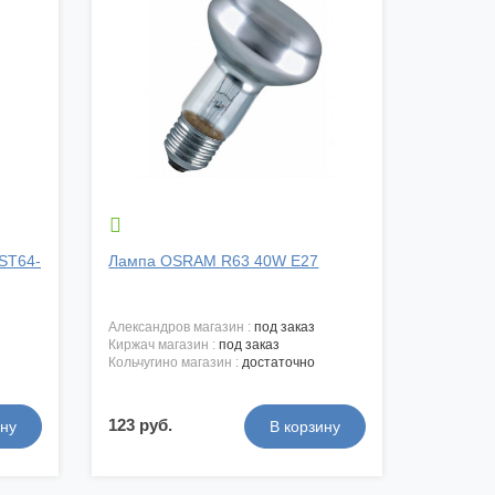

-ST64-
Лампа OSRAM R63 40W E27
александров магазин :
под заказ
киржач магазин :
под заказ
кольчугино магазин :
достаточно
123 руб.