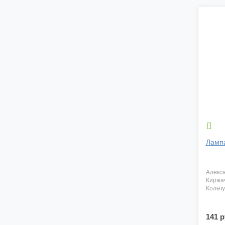

Ламп
алекс
киржа
кольч
141 р