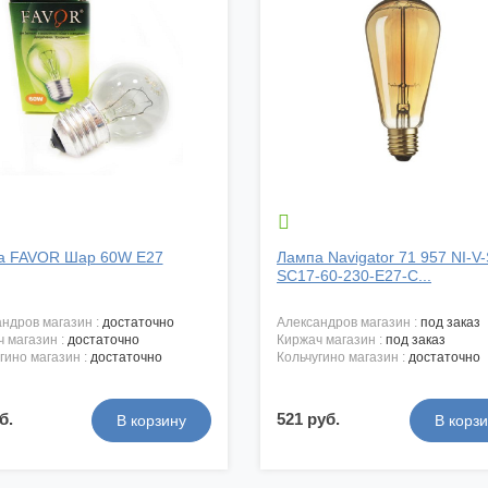

а FAVOR Шар 60W E27
Лампа Navigator 71 957 NI-V
SC17-60-230-E27-C...
андров магазин :
достаточно
александров магазин :
под заказ
ч магазин :
достаточно
киржач магазин :
под заказ
угино магазин :
достаточно
кольчугино магазин :
достаточно
б.
521 руб.