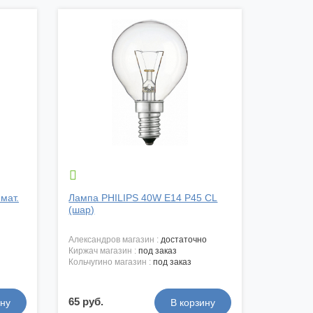

мат.
Лампа PHILIPS 40W E14 Р45 CL
(шар)
александров магазин :
достаточно
киржач магазин :
под заказ
кольчугино магазин :
под заказ
65 руб.