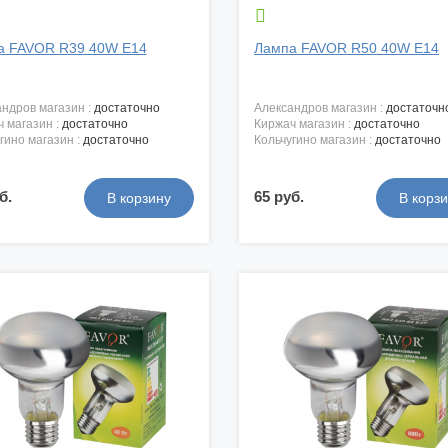

а FAVOR R39 40W E14
Лампа FAVOR R50 40W E14
андров магазин :
достаточно
александров магазин :
достаточн
ч магазин :
достаточно
киржач магазин :
достаточно
угино магазин :
достаточно
кольчугино магазин :
достаточно
б.
65 руб.