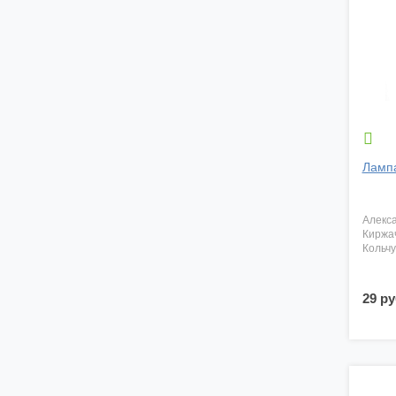

Ламп
алекс
киржа
кольч
29 ру