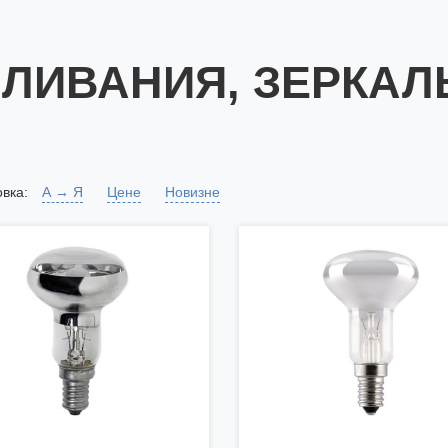
ЛИВАНИЯ, ЗЕРКА
вка:
А → Я
Цене
Новизне