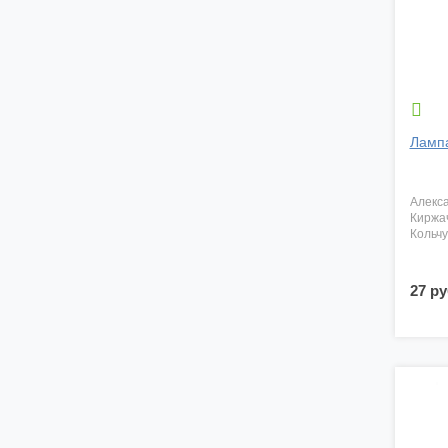

Ламп
алекс
киржа
кольч
27 ру