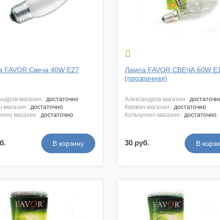

а FAVOR Свеча 40W E27
Лампа FAVOR СВЕЧА 60W E
(прозрачная)
андров магазин :
достаточно
александров магазин :
достаточн
ч магазин :
достаточно
киржач магазин :
достаточно
угино магазин :
достаточно
кольчугино магазин :
достаточно
б.
30 руб.