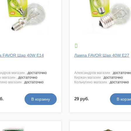

а FAVOR Шар 40W E14
Лампа FAVOR Шар 40W E27
андров магазин :
достаточно
александров магазин :
достаточн
ч магазин :
достаточно
киржач магазин :
достаточно
угино магазин :
достаточно
кольчугино магазин :
достаточно
б.
29 руб.