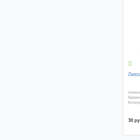

Ламп
алекс
киржа
кольч
30 ру