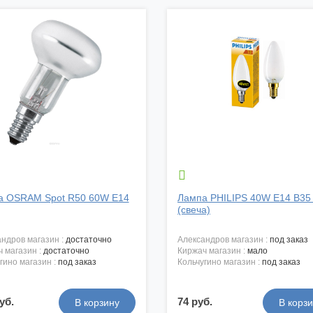

а OSRAM Spot R50 60W E14
Лампа PHILIPS 40W E14 B35 
(свеча)
андров магазин :
достаточно
александров магазин :
под заказ
ч магазин :
достаточно
киржач магазин :
мало
угино магазин :
под заказ
кольчугино магазин :
под заказ
уб.
74 руб.