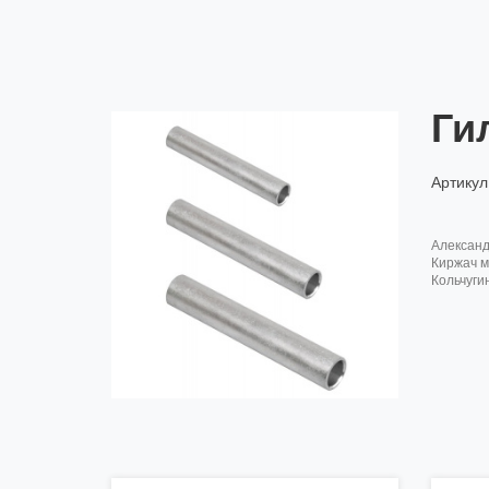
Ги
Артикул
алексан
киржач м
кольчуги