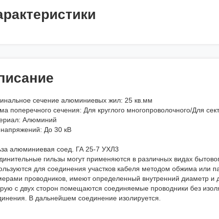
арактеристики
писание
инальное сечение алюминиевых жил: 25 кв.мм
ма поперечного сечения: Для круглого многопроволочного/Для сек
ериал: Алюминий
 напряжений: До 30 кВ
ьза алюминиевая соед. ГА 25-7 УХЛ3
динительные гильзы могут применяются в различных видах бытово
ользуются для соединения участков кабеля методом обжима или па
мерами проводников, имеют определенный внутренний диаметр и дл
орую с двух сторон помещаются соединяемые проводники без изол
динения. В дальнейшем соединение изолируется.