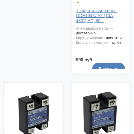

Твердотельное реле
GDH1048ZA2 (10A,
480V, AC, 80...
александров магазин :
достаточно
киржач магазин :
достаточно
кольчугино магазин :
мало
990 руб.