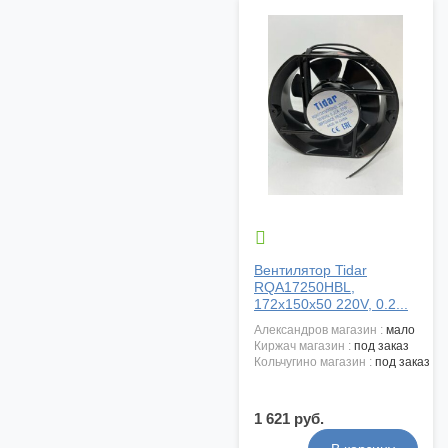

Вентилятор Tidar
RQA17250HBL,
172x150x50 220V, 0.2...
александров магазин :
мало
киржач магазин :
под заказ
кольчугино магазин :
под заказ
1 621 руб.