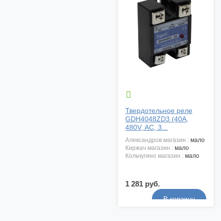

Твердотельное реле
GDH4048ZD3 (40A,
480V, AC, 3...
александров магазин :
мало
киржач магазин :
мало
кольчугино магазин :
мало
1 281 руб.