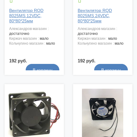


Вентилятор RQD
Вентилятор RQD
8025MS 12VDC,
8025MS 24VDC,
80*80*25мм
80*80*25мм
александров магазин :
александров магазин :
достаточно
достаточно
киржач магазин :
мало
киржач магазин :
мало
кольчугино магазин :
мало
кольчугино магазин :
мало
192 руб.
192 руб.