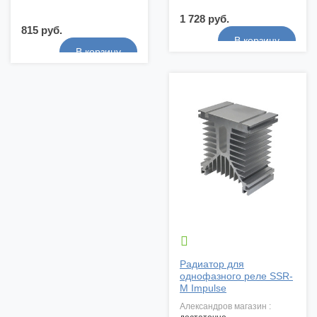
1 728 руб.
815 руб.

Радиатор для
однофазного реле SSR-
M Impulse
александров магазин :