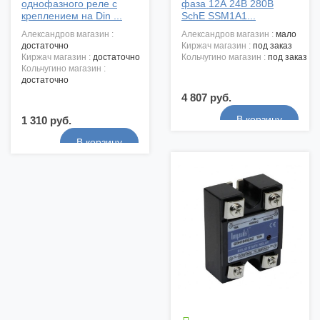
однофазного реле с
фаза 12А 24В 280В
креплением на Din ...
SchE SSM1A1...
александров магазин :
александров магазин :
мало
достаточно
киржач магазин :
под заказ
киржач магазин :
достаточно
кольчугино магазин :
под заказ
кольчугино магазин :
достаточно
4 807 руб.
1 310 руб.