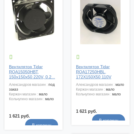


Вентилятор Tidar
Вентилятор Tidar
RQA15050HBT,
RQA17250HBL,
150x150x50 220V, 0.2...
172X150X50 110V
александров магазин :
под
александров магазин :
мало
заказ
киржач магазин :
мало
киржач магазин :
мало
кольчугино магазин :
мало
кольчугино магазин :
мало
1 621 руб.
1 621 руб.