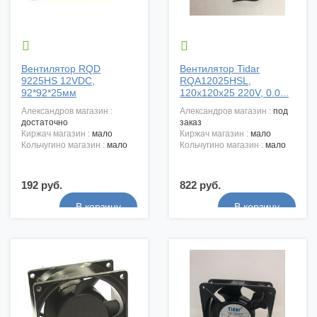


Вентилятор RQD
Вентилятор Tidar
9225HS 12VDC,
RQA12025HSL,
92*92*25мм
120x120x25 220V, 0.0...
александров магазин :
александров магазин :
под
достаточно
заказ
киржач магазин :
мало
киржач магазин :
мало
кольчугино магазин :
мало
кольчугино магазин :
мало
192 руб.
822 руб.