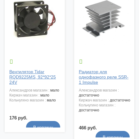


Вентилятор Tidar
Радиатор для
RQD9225MS, 92*92*25
однофазного реле SSR-
24V
1 Impulse
александров магазин :
мало
александров магазин :
киржач магазин :
мало
достаточно
кольчугино магазин :
мало
киржач магазин :
достаточно
кольчугино магазин :
достаточно
176 руб.
466 руб.