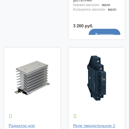
достаточно
киржач магазин :
мало
кольчугино магазин :
мало
3 260 руб.


Радиатор для
Реле твердотельное 1