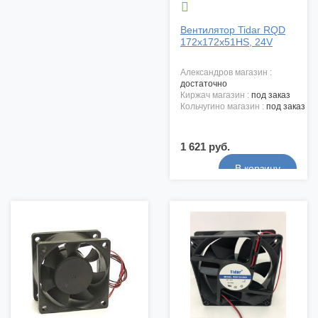

Вентилятор Tidar RQD
172x172x51HS, 24V
александров магазин :
достаточно
киржач магазин :
под заказ
кольчугино магазин :
под заказ
1 621 руб.