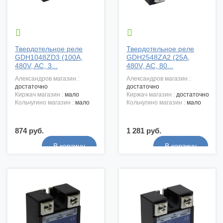


Твердотельное реле
Твердотельное реле
GDH1048ZD3 (100A,
GDH2548ZA2 (25A,
480V, AC, 3...
480V, AC, 80...
александров магазин :
александров магазин :
достаточно
достаточно
киржач магазин :
мало
киржач магазин :
достаточно
кольчугино магазин :
мало
кольчугино магазин :
мало
874 руб.
1 281 руб.