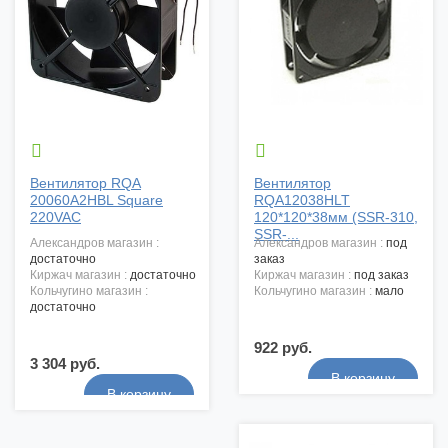


Вентилятор RQA
Вентилятор
20060A2HBL Square
RQA12038HLT
220VAC
120*120*38мм (SSR-310,
SSR-...
александров магазин :
александров магазин :
под
достаточно
заказ
киржач магазин :
достаточно
киржач магазин :
под заказ
кольчугино магазин :
кольчугино магазин :
мало
достаточно
922 руб.
3 304 руб.