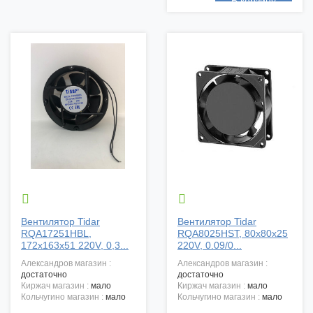


Вентилятор Tidar
Вентилятор Tidar
RQA17251HBL,
RQA8025HST, 80x80x25
172х163х51 220V, 0,3...
220V, 0.09/0...
александров магазин :
александров магазин :
достаточно
достаточно
киржач магазин :
мало
киржач магазин :
мало
кольчугино магазин :
мало
кольчугино магазин :
мало