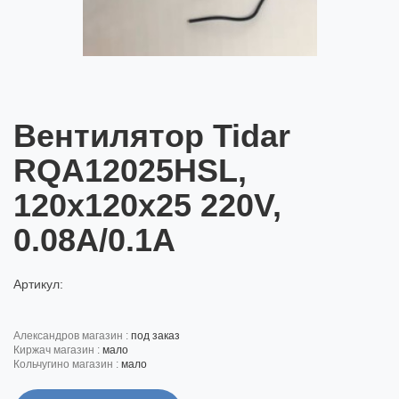
Вентилятор Tidar
RQA12025HSL,
120x120x25 220V,
0.08A/0.1A
Артикул:
александров магазин :
под заказ
киржач магазин :
мало
кольчугино магазин :
мало