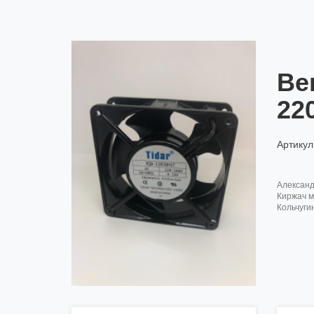
Ве
22
Артикул
алексан
киржач м
кольчуги