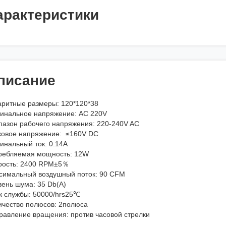
арактеристики
писание
аритные размеры: 120*120*38
инальное напряжение: AC 220V
пазон рабочего напряжения: 220-240V AC
ковое напряжение: ≤160V DC
инальный ток: 0.14A
ребляемая мощность: 12W
рость: 2400 RPM±5％
симальный воздушный поток: 90 CFM
вень шума: 35 Db(A)
к службы: 50000/hrs25℃
ичество полюсов: 2полюса
равление вращения: против часовой стрелки