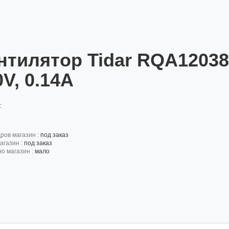
нтилятор Tidar RQA12038
0V, 0.14A
:
дров магазин :
под заказ
агазин :
под заказ
но магазин :
мало