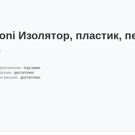
roni Изолятор, пластик, 
:
дров магазин :
под заказ
агазин :
достаточно
но магазин :
достаточно