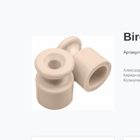
Bi
Артикул
алексан
киржач м
кольчуги