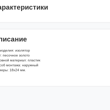
арактеристики
писание
 изделия: изолятор
: песочное золото
овной материал: пластик
соб монтажа: наружный
меры: 18x24 мм.