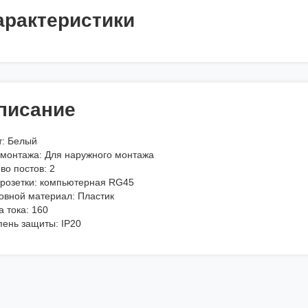
арактеристики
писание
т: Белый
 монтажа: Для наружного монтажа
во постов: 2
 розетки: компьютерная RG45
овной материал: Пластик
 тока: 160
пень защиты: IP20