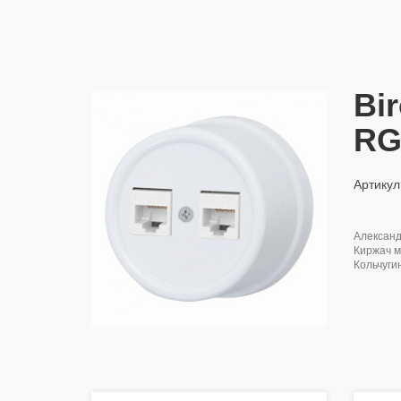
Bi
RG
Артикул
алексан
киржач м
кольчуги