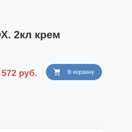
Х. 2кл крем
572 руб.