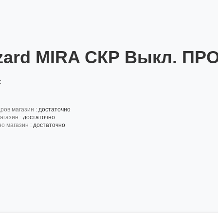
zard MIRA СКР Выкл. ПРО
:
дров магазин :
достаточно
агазин :
достаточно
но магазин :
достаточно