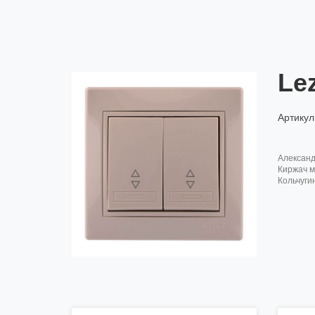
Le
Артикул
алексан
киржач м
кольчуги