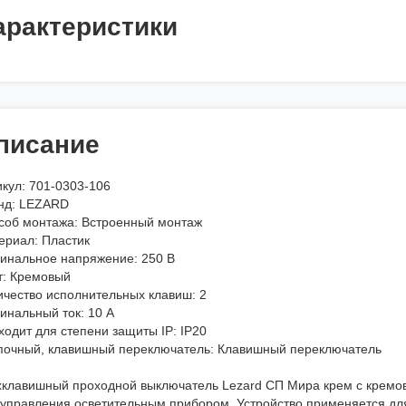
арактеристики
писание
икул: 701-0303-106
нд: LEZARD
соб монтажа: Встроенный монтаж
ериал: Пластик
инальное напряжение: 250 В
т: Кремовый
ичество исполнительных клавиш: 2
инальный ток: 10 А
одит для степени защиты IP: IP20
почный, клавишный переключатель: Клавишный переключатель
хклавишный проходной выключатель Lezard СП Мира крем с кремов
 управления осветительным прибором. Устройство применяется для