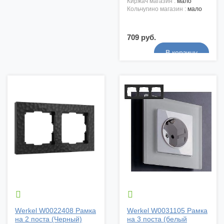
киржач магазин :
мало
кольчугино магазин :
мало
709 руб.


Werkel W0022408 Рамка
Werkel W0031105 Рамка
на 2 поста (Черный)
на 3 поста (белый