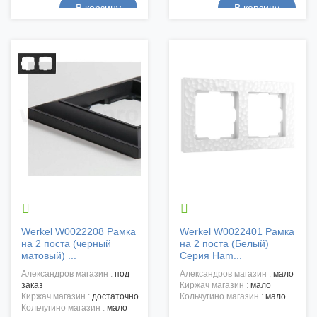


Werkel W0022208 Рамка
Werkel W0022401 Рамка
на 2 поста (черный
на 2 поста (Белый)
матовый) ...
Серия Ham...
александров магазин :
под
александров магазин :
мало
заказ
киржач магазин :
мало
киржач магазин :
достаточно
кольчугино магазин :
мало
кольчугино магазин :
мало