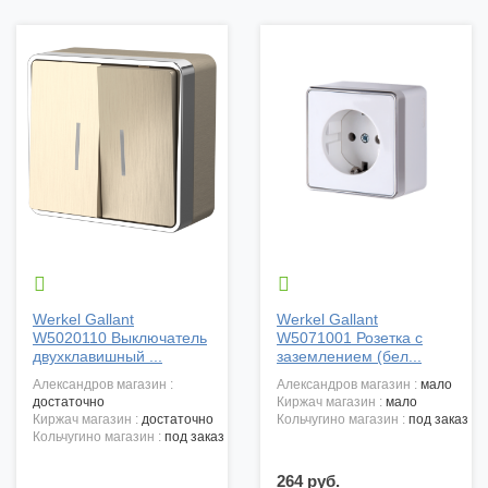


Werkel Gallant
Werkel Gallant
W5020110 Выключатель
W5071001 Розетка с
двухклавишный ...
заземлением (бел...
александров магазин :
александров магазин :
мало
достаточно
киржач магазин :
мало
киржач магазин :
достаточно
кольчугино магазин :
под заказ
кольчугино магазин :
под заказ
264 руб.