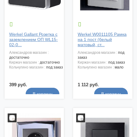


Werkel Gallant Розетка с
Werkel W0011105 Рамка
заземлением ОП WL15-
на 1 пост (белый
02-0...
матовый, ст...
александров магазин :
александров магазин :
под
достаточно
заказ
киржач магазин :
достаточно
киржач магазин :
под заказ
кольчугино магазин :
под заказ
кольчугино магазин :
мало
399 руб.
1 112 руб.