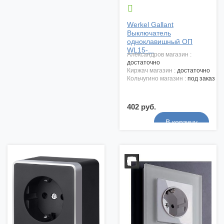

Werkel Gallant
Выключатель
одноклавишный ОП
WL15-...
александров магазин :
достаточно
киржач магазин :
достаточно
кольчугино магазин :
под заказ
402 руб.