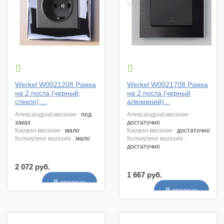


Werkel W0021208 Рамка
Werkel W0021708 Рамка
на 2 поста (черный,
на 2 поста (черный
стекло) ...
алюминий)...
александров магазин :
под
александров магазин :
заказ
достаточно
киржач магазин :
мало
киржач магазин :
достаточно
кольчугино магазин :
мало
кольчугино магазин :
достаточно
2 072 руб.
1 667 руб.