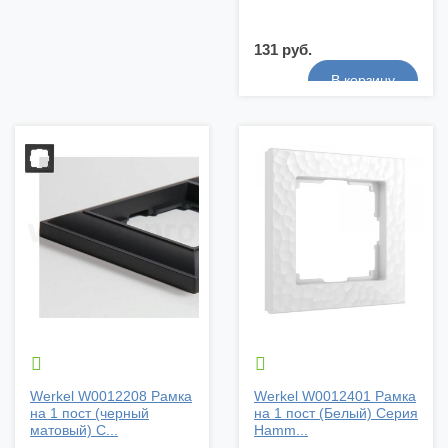
131 руб.


Werkel W0012208 Рамка
Werkel W0012401 Рамка
на 1 пост (черный
на 1 пост (Белый) Серия
матовый) С...
Hamm...