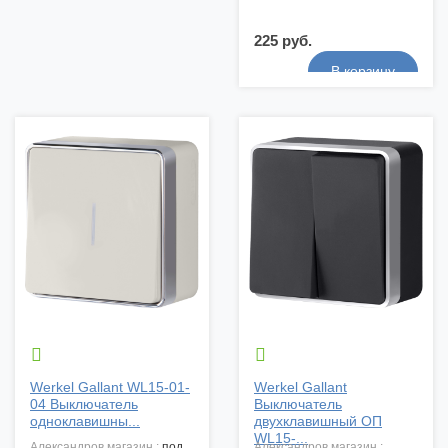
225 руб.


Werkel Gallant WL15-01-
Werkel Gallant
04 Выключатель
Выключатель
одноклавишны...
двухклавишный ОП
WL15-...
александров магазин :
под
александров магазин :