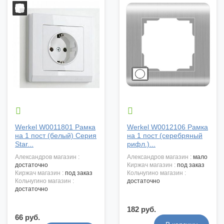


Werkel W0011801 Рамка
Werkel W0012106 Рамка
на 1 пост (белый) Серия
на 1 пост (серебряный
Star...
рифл.)...
александров магазин :
александров магазин :
мало
достаточно
киржач магазин :
под заказ
киржач магазин :
под заказ
кольчугино магазин :
кольчугино магазин :
достаточно
достаточно
182 руб.
66 руб.