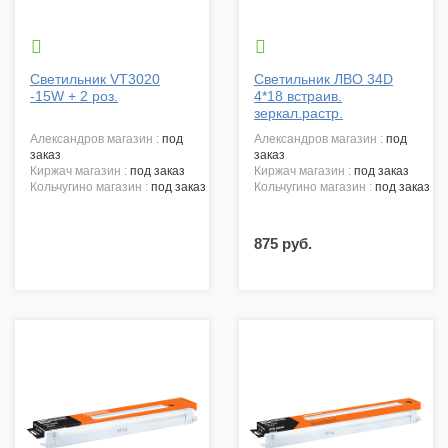


Светильник VT3020
Светильник ЛВО 34D
-15W + 2 роз.
4*18 встраив.
зеркал.растр.
александров магазин :
под
александров магазин :
под
заказ
заказ
киржач магазин :
под заказ
киржач магазин :
под заказ
кольчугино магазин :
под заказ
кольчугино магазин :
под заказ
875 руб.