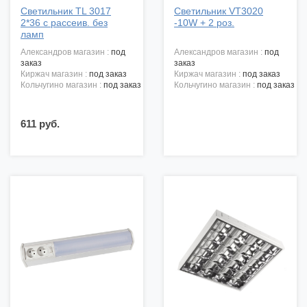
Светильник TL 3017
Светильник VT3020
2*36 с рассеив. без
-10W + 2 роз.
ламп
александров магазин :
под
александров магазин :
под
заказ
заказ
киржач магазин :
под заказ
киржач магазин :
под заказ
кольчугино магазин :
под заказ
кольчугино магазин :
под заказ
611 руб.