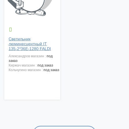

Светильник
люминесцентный IT
135-2*36E-1280 FALDI
александров магазин :
под
заказ
киржач магазин :
под заказ
кольчугино магазин :
под заказ