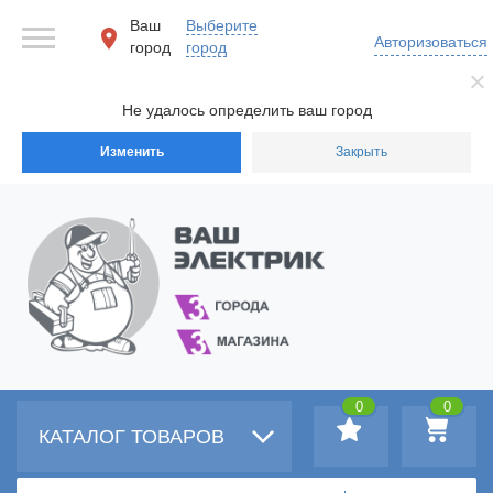
Ваш
Выберите
Авторизоваться
город
город
Не удалось определить ваш город
Изменить
Закрыть
0
0
КАТАЛОГ ТОВАРОВ