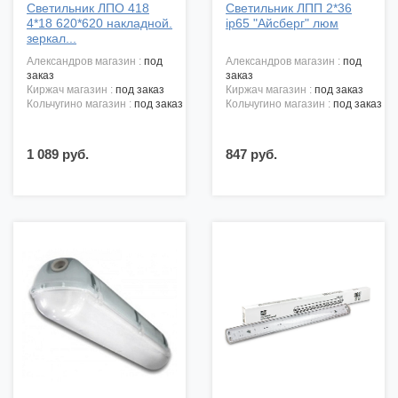
Светильник ЛПО 418
Светильник ЛПП 2*36
4*18 620*620 накладной.
ip65 "Айсберг" люм
зеркал...
александров магазин :
под
александров магазин :
под
заказ
заказ
киржач магазин :
под заказ
киржач магазин :
под заказ
кольчугино магазин :
под заказ
кольчугино магазин :
под заказ
1 089 руб.
847 руб.