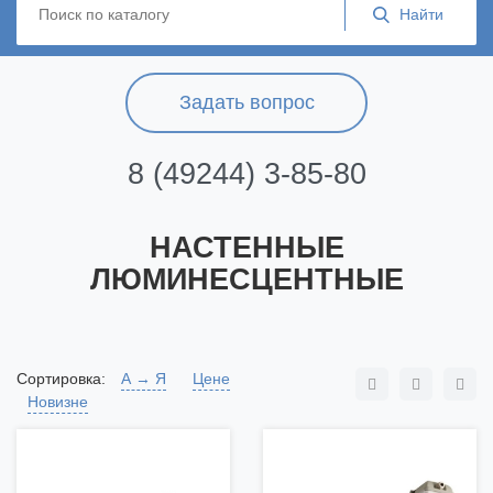
Задать вопрос
8 (49244) 3-85-80
НАСТЕННЫЕ
ЛЮМИНЕСЦЕНТНЫЕ
Сортировка:
А → Я
Цене
Новизне