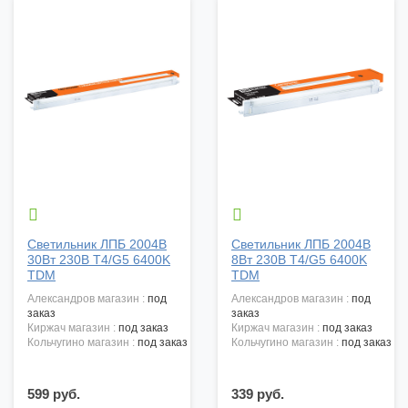


Светильник ЛПБ 2004В
Светильник ЛПБ 2004В
30Вт 230В T4/G5 6400K
8Вт 230В T4/G5 6400K
TDM
TDM
александров магазин :
под
александров магазин :
под
заказ
заказ
киржач магазин :
под заказ
киржач магазин :
под заказ
кольчугино магазин :
под заказ
кольчугино магазин :
под заказ
599 руб.
339 руб.