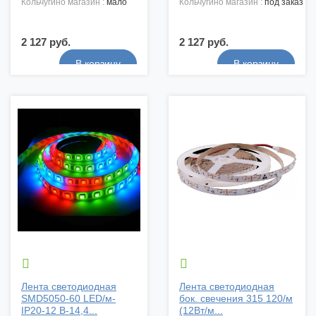
кольчугино магазин :
мало
кольчугино магазин :
под заказ
2 127 руб.
2 127 руб.


Лента светодиодная
Лента светодиодная
SMD5050-60 LED/м-
бок. свечения 315 120/м
IP20-12 В-14,4...
(12Вт/м...