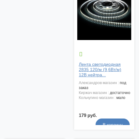

Лента светодиодная
2835 120/м (9,6Вт/м)
12В нейтра...
александров магазин :
под
заказ
киржач магазин :
достаточно
кольчугино магазин :
мало
179 руб.