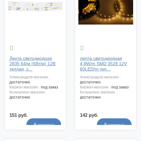


Лента светодиодная
лента светодиодная
2835 64/м (6Вт/м) 12В
4,8W/m SMD 3528 12V
теплая, с...
60LED/m теп...
александров магазин :
александров магазин :
достаточно
достаточно
киржач магазин :
под заказ
киржач магазин :
под заказ
кольчугино магазин :
кольчугино магазин :
достаточно
достаточно
151 руб.
142 руб.