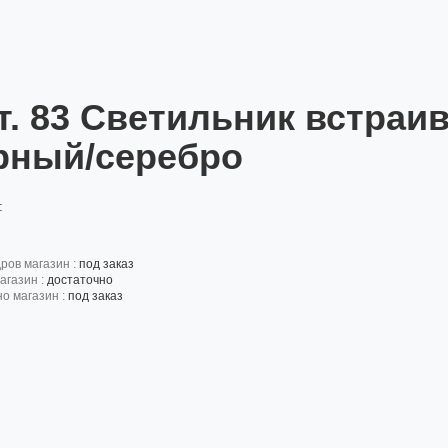
т. 83 Светильник встраи
рный/серебро
:
дров магазин :
под заказ
агазин :
достаточно
но магазин :
под заказ