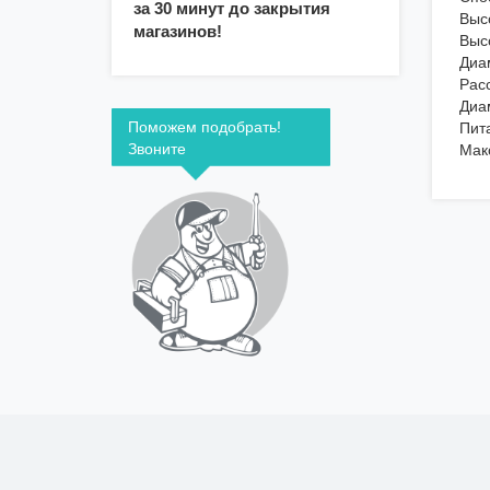
за 30 минут до закрытия
Выс
магазинов!
Выс
Диа
Рас
Диа
Поможем подобрать!
Пит
Звоните
Мак