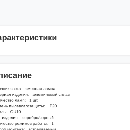
арактеристики
писание
очник света: сменная лампа
ериал изделия: алюминевый сплав
ичество ламп: 1 шт.
пень пылевлагозащиты: IP20
оль: GU10
т изделия: серебро/черный
ичество режимов работы: 1
соб монтажа: встраиваемый