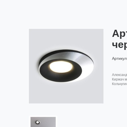
Ар
че
Артикул
алексан
киржач м
кольчуги