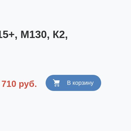
5+, M130, К2,
710 руб.