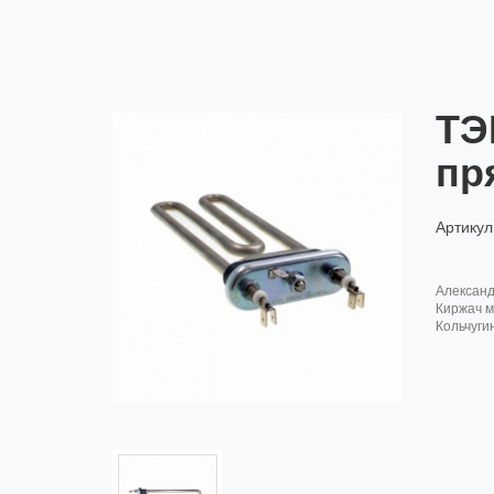
ТЭ
пр
Артикул
алексан
киржач м
кольчуги