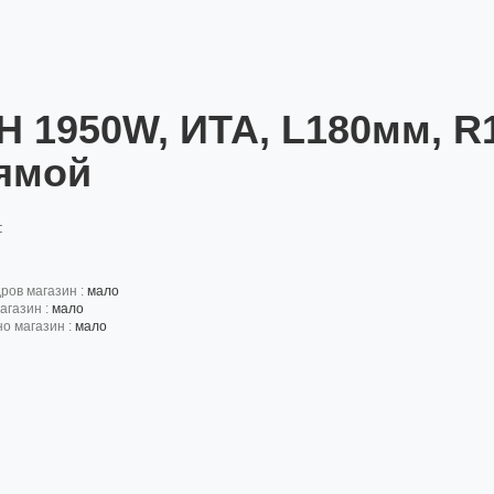
Н 1950W, ИТА, L180мм, R1
ямой
:
дров магазин :
мало
агазин :
мало
но магазин :
мало