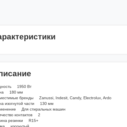
арактеристики
писание
ность 1950 Вт
на 180 мм
естимые бренды Zanussi, Indesit, Candy, Electrolux, Ardo
на изогнутой части 130 мм
менение Для стиральных машин
ичество контактов 2
ина резинки R15+
ма изогнутый