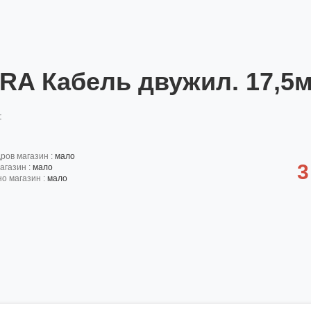
RA Кабель двужил. 17,5м. 
:
дров магазин :
мало
3
агазин :
мало
но магазин :
мало