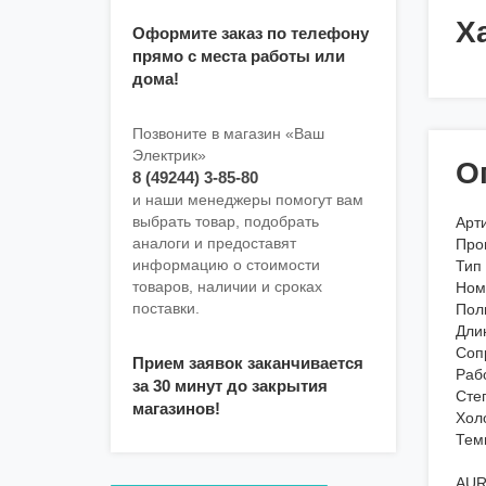
Х
Оформите заказ по телефону
прямо с места работы или
дома!
Позвоните в магазин «Ваш
Электрик»
О
8 (49244) 3-85-80
и наши менеджеры помогут вам
выбрать товар, подобрать
Арти
аналоги и предоставят
Про
информацию о стоимости
Тип
товаров, наличии и сроках
Ном
поставки.
Пол
Длин
Соп
Прием заявок заканчивается
Рабо
за 30 минут до закрытия
Сте
магазинов!
Холо
Тем
AUR