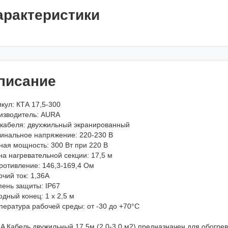
арактеристики
писание
кул: КТА 17,5-300
изводитель: AURA
 кабеля: двухжильный экранированный
инальное напряжение: 220-230 В
ная мощность: 300 Вт при 220 В
а нагревательной секции: 17,5 м
ротивление: 146,3-169,4 Ом
чий ток: 1,36А
пень защиты: IP67
дный конец: 1 х 2,5 м
пература рабочей среды: от -30 до +70°C
A Кабель двужильный 17,5м (2.0-3.0 м2) предназначен для обогрев