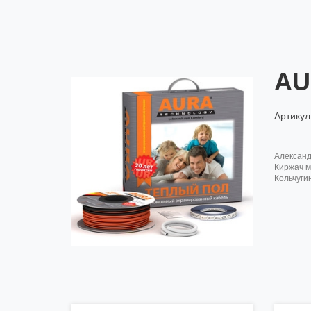
AU
Артикул
алексан
киржач м
кольчуги