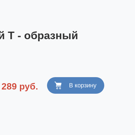
 T - образный
289 руб.