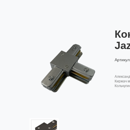
Ко
Ja
Артикул
алексан
киржач м
кольчуги