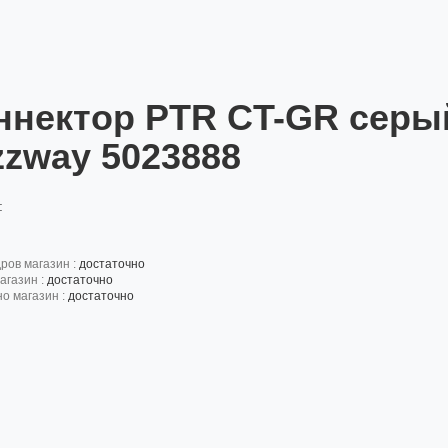
ннектор PTR CT-GR серый
zzway 5023888
:
дров магазин :
достаточно
агазин :
достаточно
но магазин :
достаточно