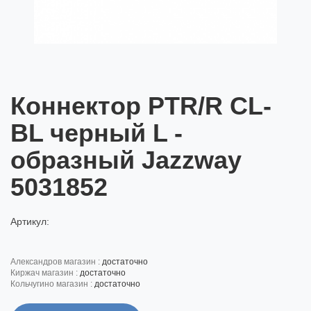
Коннектор PTR/R CL-
BL черный L -
образный Jazzway
5031852
Артикул:
александров магазин :
достаточно
киржач магазин :
достаточно
кольчугино магазин :
достаточно