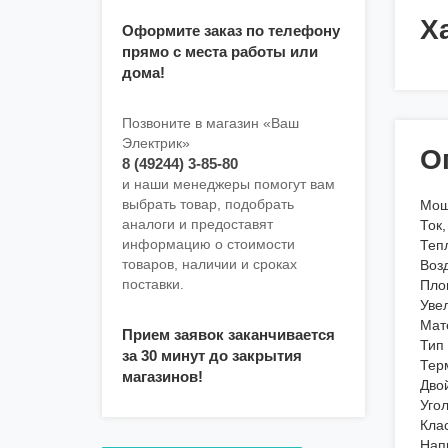
Х
Оформите заказ по телефону
прямо с места работы или
дома!
Позвоните в магазин «Ваш
Электрик»
О
8 (49244) 3-85-80
и наши менеджеры помогут вам
выбрать товар, подобрать
Мощ
аналоги и предоставят
Ток
информацию о стоимости
Теп
товаров, наличии и сроках
Воз
поставки.
Пло
Уве
Мат
Прием заявок заканчивается
Тип
за 30 минут до закрытия
Тер
магазинов!
Дво
Уго
Кла
Нап