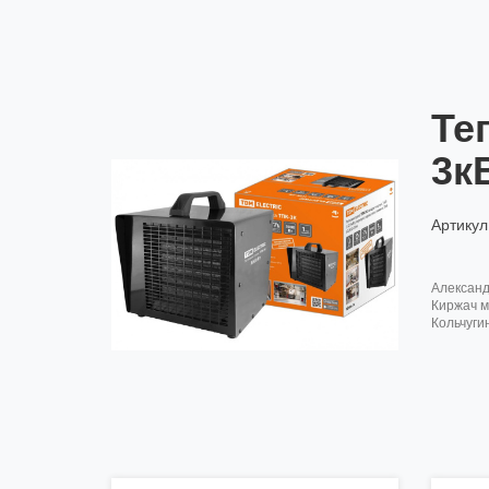
Те
3к
Артикул
алексан
киржач м
кольчуги