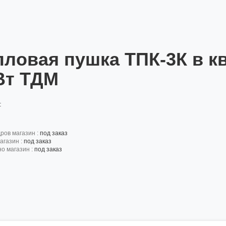
пловая пушка ТПК-3К в кв
Вт ТДМ
:
дров магазин :
под заказ
агазин :
под заказ
но магазин :
под заказ