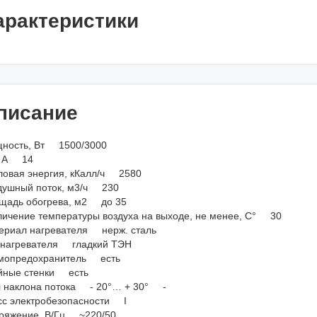
арактеристики
писание
ность, Вт 1500/3000
, А 14
ловая энергия, кКалл/ч 2580
душный поток, м3/ч 230
щадь обогрева, м2 до 35
личение температуры воздуха на выходе, не менее, С° 30
ериал нагревателя нерж. сталь
 нагревателя гладкий ТЭН
мопредохранитель есть
йные стенки есть
л наклона потока - 20°… + 30° -
сс электробезопасности I
ряжение, В/Гц ~220/50