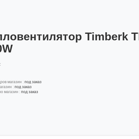
пловентилятор Timberk 
0W
:
дров магазин :
под заказ
агазин :
под заказ
но магазин :
под заказ