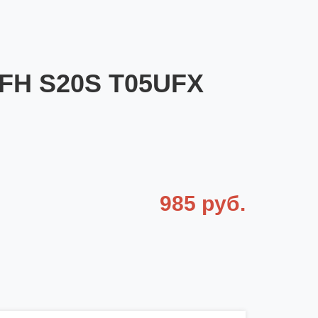
TFH S20S T05UFX
985 руб.