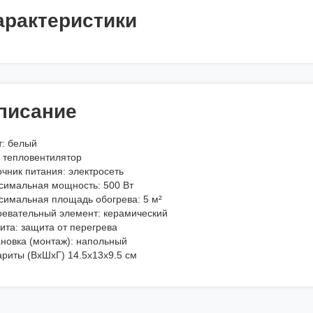
арактеристики
писание
т: белый
: тепловентилятор
чник питания: электросеть
симальная мощность: 500 Вт
симальная площадь обогрева: 5 м²
ревательный элемент: керамический
ита: защита от перегрева
ановка (монтаж): напольный
ариты (ВхШхГ) 14.5x13x9.5 см