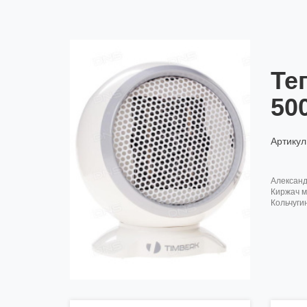
Те
50
Артикул
алексан
киржач м
кольчуги