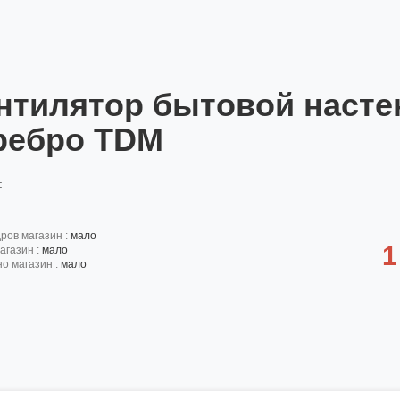
нтилятор бытовой настен
ребро TDM
:
дров магазин :
мало
1
агазин :
мало
но магазин :
мало