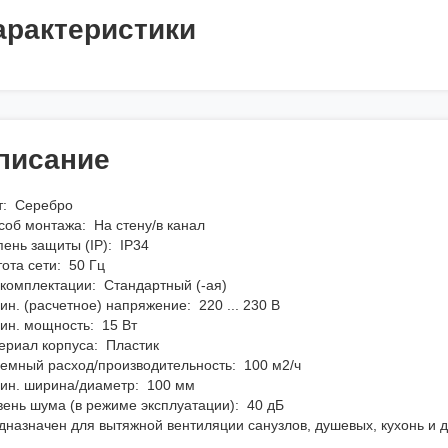
арактеристики
писание
т: Серебро
соб монтажа: На стену/в канал
ень защиты (IP): IP34
ота сети: 50 Гц
 комплектации: Стандартный (-ая)
н. (расчетное) напряжение: 220 ... 230 В
ин. мощность: 15 Вт
ериал корпуса: Пластик
емный расход/производительность: 100 м2/ч
ин. ширина/диаметр: 100 мм
вень шума (в режиме эксплуатации): 40 дБ
дназначен для вытяжной вентиляции санузлов, душевых, кухонь и