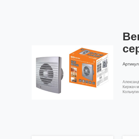
Ве
се
Артикул
алексан
киржач м
кольчуги