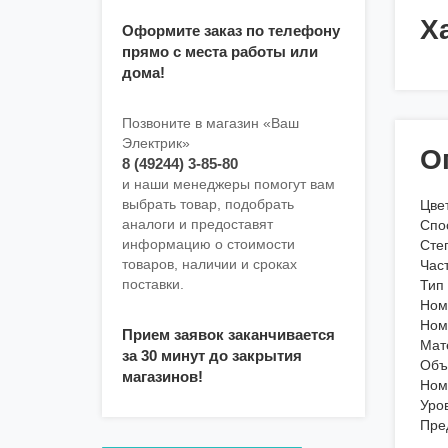
Х
Оформите заказ по телефону
прямо с места работы или
дома!
Позвоните в магазин «Ваш
Электрик»
О
8 (49244) 3-85-80
и наши менеджеры помогут вам
выбрать товар, подобрать
Цве
аналоги и предоставят
Спо
информацию о стоимости
Степ
товаров, наличии и сроках
Част
поставки.
Тип
Номи
Ном
Прием заявок заканчивается
Мат
за 30 минут до закрытия
Объ
магазинов!
Ном
Уро
Пре