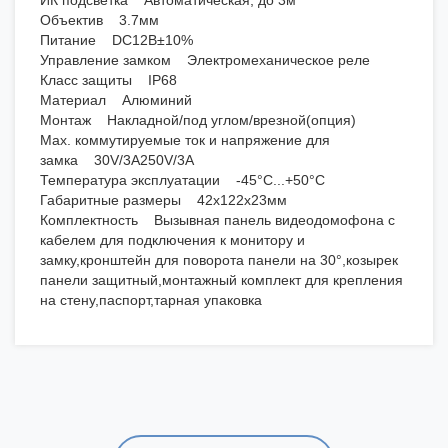
ИК подсветка Автоматическая, до 3м
Объектив 3.7мм
Питание DС12В±10%
Управление замком Электромеханическое реле
Класс защиты IР68
Материал Алюминий
Монтаж Накладной/под углом/врезной(опция)
Мах. коммутируемые ток и напряжение для
замка 30V/3A250V/3A
Температура эксплуатации -45°С...+50°С
Габаритные размеры 42х122х23мм
Комплектность Вызывная панель видеодомофона c
кабелем для подключения к монитору и
замку,кронштейн для поворота панели на 30°,козырек
панели защитный,монтажный комплект для крепления
на стену,паспорт,тарная упаковка