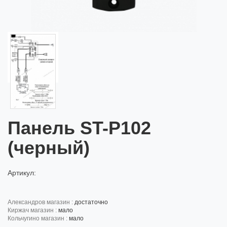
Панель ST-P102
(черный)
Артикул:
александров магазин :
достаточно
киржач магазин :
мало
кольчугино магазин :
мало