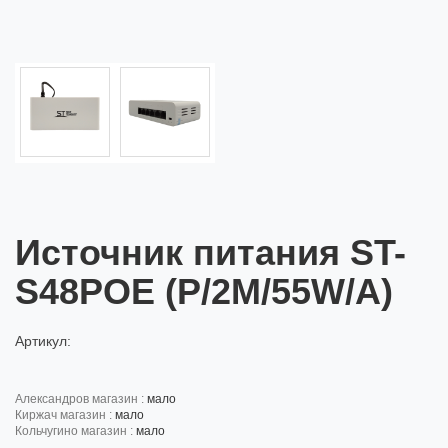
Источник питания ST-
S48POE (P/2М/55W/А)
Артикул:
александров магазин :
мало
киржач магазин :
мало
кольчугино магазин :
мало