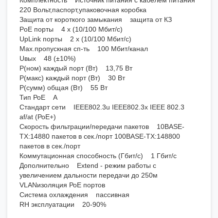
Комплектность Источник питания с кабелем питания
220 Вольт,паспорт,упаковочная коробка
Защита от короткого замыкания защита от КЗ
PoE порты 4 х (10/100 Мбит/с)
UpLink порты 2 х (10/100 Мбит/с)
Max.пропускная сп-ть 100 Мбит/канал
Uвых 48 (±10%)
Р(ном) каждый порт (Вт) 13,75 Вт
Р(макс) каждый порт (Вт) 30 Вт
Р(сумм) общая (Вт) 55 Вт
Тип РоЕ А
Стандарт сети IEEE802.3u IEEE802.3x IEEE 802.3
af/at (РоЕ+)
Скорость фильтрации/передачи пакетов 10BASE-
TX:14880 пакетов в сек./порт 100BASE-TX:148800
пакетов в сек./порт
Коммутационная способность (Гбит/с) 1 Гбит/с
Дополнительно Extend - режим работы с
увеличением дальности передачи до 250м
VLANизоляция РоЕ портов
Система охлаждения пассивная
RH эксплуатации 20-90%